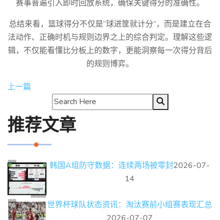
赛事普遍引入即时回放系统，确保关键得分的准确性。
总结来看，篮球得分不仅是“球进筐就计分”，而是建立在合
法动作、正确时机与规则边界之上的综合判定。理解这些逻
辑，不仅能看懂比分板上的数字，更能洞察每一次得分背后
的规则博弈。
上一篇
推荐文章
韩国A组防守数据：连续两场被零封
2026-07-
14
世界杯球队状态资讯：淘汰赛前小组赛表现汇总
2026-07-07