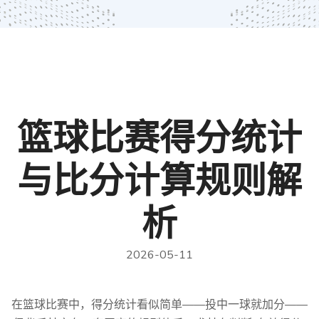
篮球比赛得分统计
与比分计算规则解
析
2026-05-11
在篮球比赛中，得分统计看似简单——投中一球就加分——