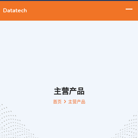
主营产品
首页
主营产品