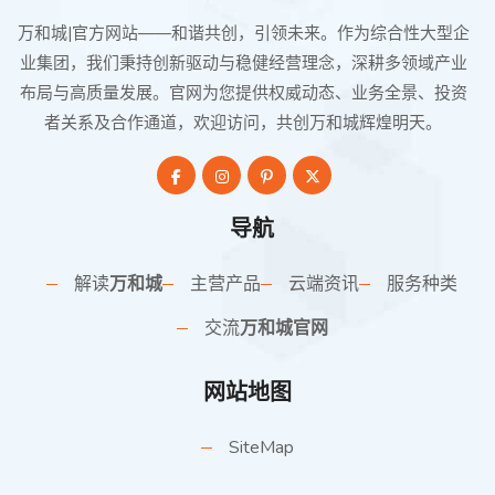
万和城|官方网站——和谐共创，引领未来。作为综合性大型企
业集团，我们秉持创新驱动与稳健经营理念，深耕多领域产业
布局与高质量发展。官网为您提供权威动态、业务全景、投资
者关系及合作通道，欢迎访问，共创万和城辉煌明天。
导航
解读
万和城
主营产品
云端资讯
服务种类
交流
万和城官网
网站地图
SiteMap