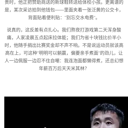
贵时，他正把赞助商送的新球鞋转送给体校小孩。更离谱的
是，某次采访拍到他钱包——里面夹着一张泛黄的公交卡，
背面贴着便利贴：“别忘交水电费”。
说真的，这反差有点扎心。我们熬夜打游戏第二天浑身酸
痛，人家凌晨五点起床拉体能；我们为省十块钱比价半小
时，他随手捐出比赛奖金却不声不响。不是说运动员就该高
高在上，可这种“明明可以躺赢，偏要亲手煮面”的劲儿，让
人一边佩服一边忍不住自嘲：我连泡面都懒得煮，还总幻想
年薪百万后天天米其林？