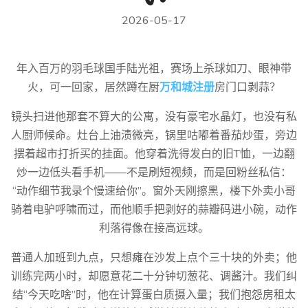
2026-05-17
年入百万的羽毛球国手陆光祖，赛场上杀球如刀、眼神带
火，可一回家，居然蹲在厨
万和城注册
房门口剥蒜？
镜头扫进他那套不算大的公寓，没有豪宅水晶灯，也没有私
人厨师候命。灶台上油渍微亮，锅里咕嘟着番茄炒蛋，旁边
摆着超市打折买的挂面。他穿着洗得发白的旧T恤，一边翻
炒一边低头看手机——不是刷短视频，而是回粉丝私信：
“动作细节我录个慢速给你”。窗外天刚擦黑，楼下外卖小哥
骑着电驴呼啸而过，而他顺手把剥好的蒜瓣码进小碗，动作
利落得像在接高远球。
普通人加班到九点，只想瘫在沙发上点个三十块的外卖；他
训练完两小时，却愿意花二十分钟切葱花、调酱汁。我们纠
结“今天吃啥”时，他在计算蛋白质摄入量；我们抱怨房租太