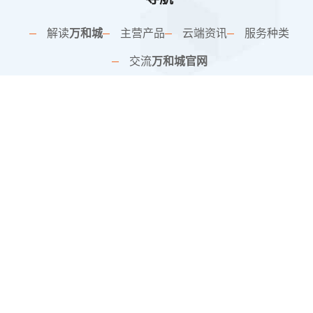
解读
万和城
主营产品
云端资讯
服务种类
交流
万和城官网
网站地图
SiteMap
联系方式
北京市海淀区上地信息路1号B栋7层708室
barbarous@qq.com
18980604210