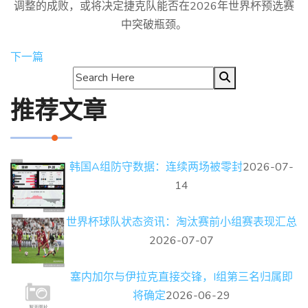
调整的成败，或将决定捷克队能否在2026年世界杯预选赛
中突破瓶颈。
下一篇
推荐文章
韩国A组防守数据：连续两场被零封
2026-07-
14
世界杯球队状态资讯：淘汰赛前小组赛表现汇总
2026-07-07
塞内加尔与伊拉克直接交锋，I组第三名归属即
将确定
2026-06-29