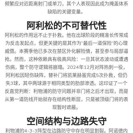
频繁应对近距离射门或单刀，其个人表现因此成为掩盖体系
缺陷的关键变量。
阿利松的不可替代性
阿利松的作用远不止于扑救。他在出球阶段的精准长传常成
为反击发起点，但更关键的是其作为“最后一道保险”的心理
威慑。本赛季他已多次在禁区外化解险情，甚至参与局部逼
抢。然而，这种依赖具有极高风险：一旦其状态波动或遭遇
伤病，整个防守逻辑将崩塌。2024年12月对阵热刺一役，
阿利松因轻伤缺阵，替补门将凯莱赫虽完成5次扑救，但仍
失3球，其中两球源于相同类型的肋部渗透。这印证了一个
反直觉判断：利物浦的防守问题并非门将之后才出现，而是
从第一道防线开始就存在结构性断层，只是被顶级门将的表
现暂时遮蔽。
空间结构与边路失守
利物浦的4-3-3阵型在边路防守中存在明显割裂。阿诺德内