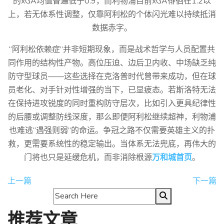
的xGA均值普遍低于0.9，而利物浦目前xGA徘徊在1.2以
上，若无体系性调整，仅靠阿利松的个体闪光难以持续抵消
数据赤字。
“阿利松依赖症”并非短期现象，而是战术哲学与人员配置共
同作用的结构性产物。高位压迫、边后卫内收、中场缺乏纯
防守型球员——这些选择在克洛普时代曾带来成功，但在球
员老化、对手针对性增强的当下，已显疲态。若斯洛特无法
在保持进攻锐度的同时重构防守层次，比如引入更具纪律性
的后腰或调整防线深度，那么即便阿利松继续超神，利物浦
也难逃“遇强则弱”的命运。争冠之路不仅需要英雄主义的扑
救，更需要系统性的稳定输出。当体系无法兜底，再伟大的
门将也只是延缓危机，而非消除根源
万和城首页
。
上一篇
下一篇
推荐文章