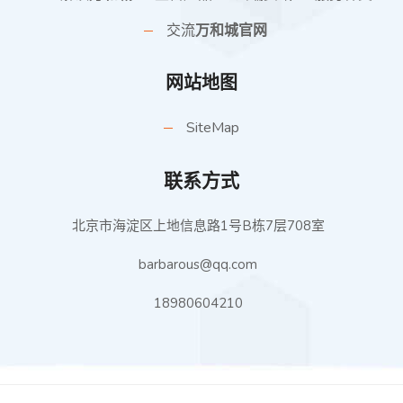
交流
万和城官网
网站地图
SiteMap
联系方式
北京市海淀区上地信息路1号B栋7层708室
barbarous@qq.com
18980604210