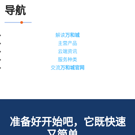
导航
解读
万和城
主营产品
云端资讯
服务种类
交流
万和城官网
准备好开始吧，它既快速
又简单。