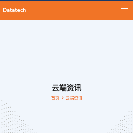
云端资讯
首页
云端资讯