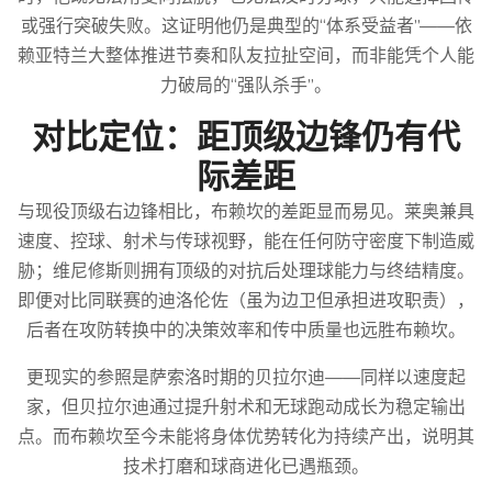
或强行突破失败。这证明他仍是典型的“体系受益者”——依
赖亚特兰大整体推进节奏和队友拉扯空间，而非能凭个人能
力破局的“强队杀手”。
对比定位：距顶级边锋仍有代
际差距
与现役顶级右边锋相比，布赖坎的差距显而易见。莱奥兼具
速度、控球、射术与传球视野，能在任何防守密度下制造威
胁；维尼修斯则拥有顶级的对抗后处理球能力与终结精度。
即便对比同联赛的迪洛伦佐（虽为边卫但承担进攻职责），
后者在攻防转换中的决策效率和传中质量也远胜布赖坎。
更现实的参照是萨索洛时期的贝拉尔迪——同样以速度起
家，但贝拉尔迪通过提升射术和无球跑动成长为稳定输出
点。而布赖坎至今未能将身体优势转化为持续产出，说明其
技术打磨和球商进化已遇瓶颈。