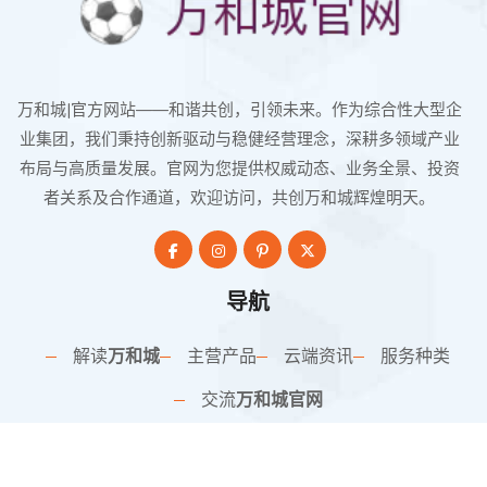
万和城|官方网站——和谐共创，引领未来。作为综合性大型企
业集团，我们秉持创新驱动与稳健经营理念，深耕多领域产业
布局与高质量发展。官网为您提供权威动态、业务全景、投资
者关系及合作通道，欢迎访问，共创万和城辉煌明天。
导航
解读
万和城
主营产品
云端资讯
服务种类
交流
万和城官网
网站地图