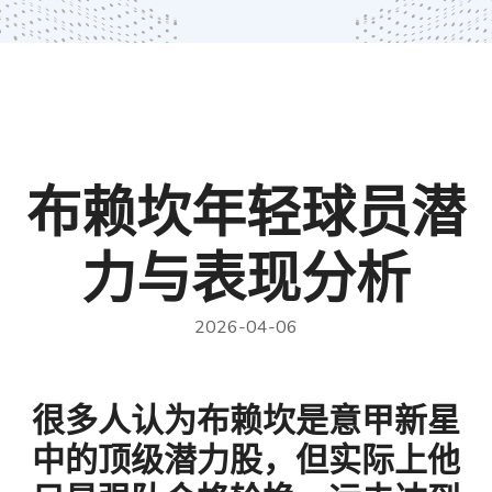
布赖坎年轻球员潜
力与表现分析
2026-04-06
很多人认为布赖坎是意甲新星
中的顶级潜力股，但实际上他